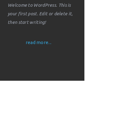
your first post. Edit or delete it,
then start writing!
read more...