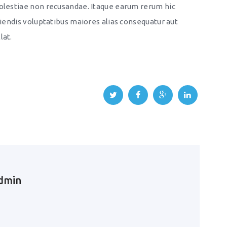
molestiae non recusandae. Itaque earum rerum hic
ciendis voluptatibus maiores alias consequatur aut
lat.
dmin