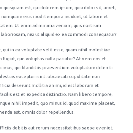
 quisquam est, qui dolorem ipsum, quia dolor sit, amet,
non numquam eius modi tempora incidunt, ut labore et
tatem. Ut enim ad minima veniam, quis nostrum
 laboriosam, nisi ut aliquid ex ea commodi consequatur?
 qui in ea voluptate velit esse, quam nihil molestiae
 fugiat, quo voluptas nulla pariatur? At vero eos et
cimus, qui blanditiis praesentium voluptatum deleniti
lestias excepturi sint, obcaecati cupiditate non
officia deserunt mollitia animi, id est laborum et
cilis est et expedita distinctio. Nam libero tempore,
umque nihil impedit, quo minus id, quod maxime placeat,
enda est, omnis dolor repellendus.
iciis debitis aut rerum necessitatibus saepe eveniet,