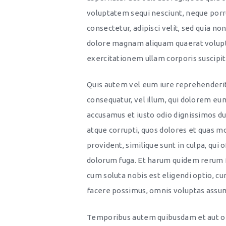
voluptatem sequi nesciunt, neque porro
consectetur, adipisci velit, sed quia 
dolore magnam aliquam quaerat volup
exercitationem ullam corporis suscipit
Quis autem vel eum iure reprehenderit,
consequatur, vel illum, qui dolorem eum
accusamus et iusto odio dignissimos du
atque corrupti, quos dolores et quas mo
provident, similique sunt in culpa, qui 
dolorum fuga. Et harum quidem rerum fa
cum soluta nobis est eligendi optio, c
facere possimus, omnis voluptas assum
Temporibus autem quibusdam et aut off