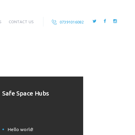
S
CONTACT US
07391016082
Safe Space Hubs
Hello world!
Welcome to WordPress. This is