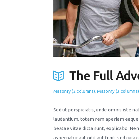
The Full Adv
Masonry (2 columns)
,
Masonry (3 columns
Sed ut perspiciatis, unde omnis iste 
laudantium, totam rem aperiam eaque ip
beatae vitae dicta sunt, explicabo. Ne
aspernatur aut odit aut fugit, sed quia