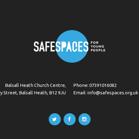
Balsall Heath Church Centre,
Phone:
07391016082
y Street, Balsall Heath, B12 9JU
Email:
info@safespaces.org.uk