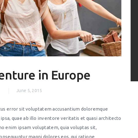
enture in Europe
)
June 5, 2015
natus error sit voluptatem accusantium doloremque
sa, quae ab illo inventore veritatis et quasi architecto
mo enim ipsam voluptatem, quia voluptas sit,
 consequuntur magni dolores eos, qui ratione