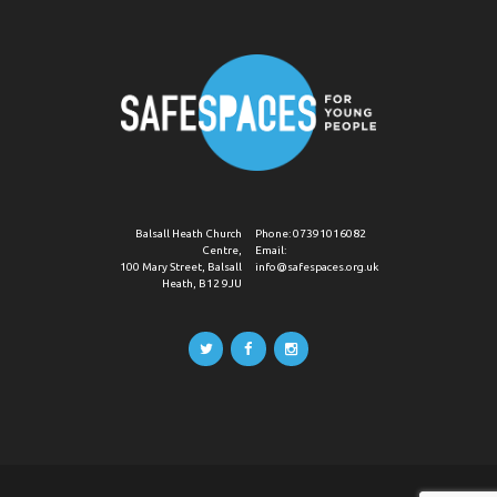
Balsall Heath Church
Phone:
07391016082
Centre,
Email:
100 Mary Street, Balsall
info@safespaces.org.uk
Heath, B12 9JU