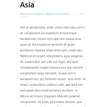
Asia
Masonry (2 columns)
,
Masonry (3 columns)
June
6, 2015
Sed ut perspiciatis, unde omnis iste natus error
sit voluptatem accusantium doloremque
laudantium, totam rem aperiam eaque ipsa,
quae ab illo inventore veritatis et quasi
architecto beatae vitae dicta sunt, explicabo.
Nemo enim ipsam voluptatem, quia voluptas
sit, aspernatur aut odit aut fugit, sed quia
consequuntur magni dolores eos, qui ratione
voluptatem sequi nesciunt, neque porro
quisquam est, qui dolorem ipsum, quia dolor sit,
amet, consectetur, adipisci velit, sed quia non
numquam eius modi tempora incidunt, ut
labore et dolore magnam aliquam quaerat
voluptatem. Ut enim ad minima veniam, quis