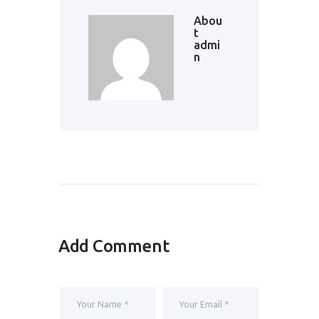
Abou
t
admi
n
Add Comment