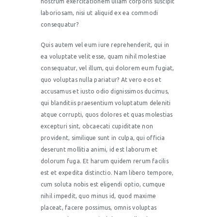
nostrum exercitationem ullam corporis suscipit
laboriosam, nisi ut aliquid ex ea commodi
consequatur?
Quis autem vel eum iure reprehenderit, qui in
ea voluptate velit esse, quam nihil molestiae
consequatur, vel illum, qui dolorem eum fugiat,
quo voluptas nulla pariatur? At vero eos et
accusamus et iusto odio dignissimos ducimus,
qui blanditiis praesentium voluptatum deleniti
atque corrupti, quos dolores et quas molestias
excepturi sint, obcaecati cupiditate non
provident, similique sunt in culpa, qui officia
deserunt mollitia animi, id est laborum et
dolorum fuga. Et harum quidem rerum facilis
est et expedita distinctio. Nam libero tempore,
cum soluta nobis est eligendi optio, cumque
nihil impedit, quo minus id, quod maxime
placeat, facere possimus, omnis voluptas