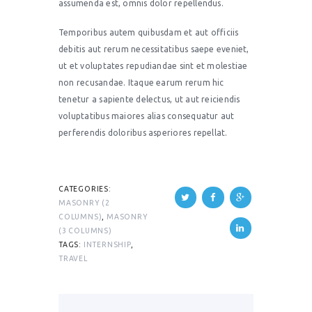
assumenda est, omnis dolor repellendus.
Temporibus autem quibusdam et aut officiis
debitis aut rerum necessitatibus saepe eveniet,
ut et voluptates repudiandae sint et molestiae
non recusandae. Itaque earum rerum hic
tenetur a sapiente delectus, ut aut reiciendis
voluptatibus maiores alias consequatur aut
perferendis doloribus asperiores repellat.
CATEGORIES:
MASONRY (2
COLUMNS)
,
MASONRY
(3 COLUMNS)
TAGS:
INTERNSHIP
,
TRAVEL