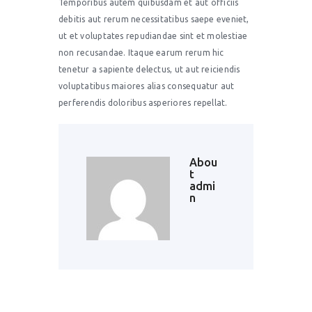
Temporibus autem quibusdam et aut officiis
debitis aut rerum necessitatibus saepe eveniet,
ut et voluptates repudiandae sint et molestiae
non recusandae. Itaque earum rerum hic
tenetur a sapiente delectus, ut aut reiciendis
voluptatibus maiores alias consequatur aut
perferendis doloribus asperiores repellat.
Abou
t
admi
n