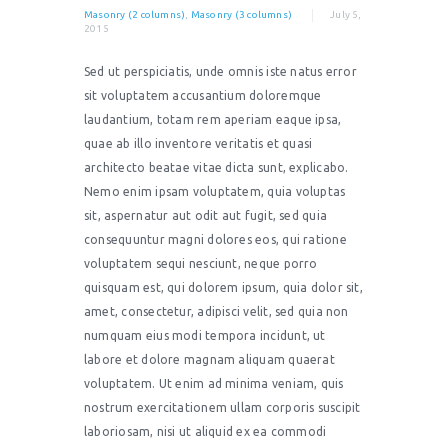
Masonry (2 columns)
,
Masonry (3 columns)
July 5,
2015
Sed ut perspiciatis, unde omnis iste natus error
sit voluptatem accusantium doloremque
laudantium, totam rem aperiam eaque ipsa,
quae ab illo inventore veritatis et quasi
architecto beatae vitae dicta sunt, explicabo.
Nemo enim ipsam voluptatem, quia voluptas
sit, aspernatur aut odit aut fugit, sed quia
consequuntur magni dolores eos, qui ratione
voluptatem sequi nesciunt, neque porro
quisquam est, qui dolorem ipsum, quia dolor sit,
amet, consectetur, adipisci velit, sed quia non
numquam eius modi tempora incidunt, ut
labore et dolore magnam aliquam quaerat
voluptatem. Ut enim ad minima veniam, quis
nostrum exercitationem ullam corporis suscipit
laboriosam, nisi ut aliquid ex ea commodi