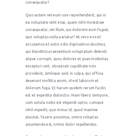
consequatur?
Quis autem vel eum iure reprehenderit, qui in
ea voluptate velit esse, quam nihil molestiae
consequatur, vel illum, qui dolorem eum fugiat,
quo voluptas nulla pariatur? At vero eos et
accusamus et iusto odio dignissimos ducimus,
qui blanditiis praesentium voluptatum deleniti
atque corrupti, quos dolores et quas molestias
excepturi sint, obcaecati cupiditate non
provident, similique sunt in culpa, qui officia
deserunt mollitia animi, id est laborum et
dolorum fuga. Et harum quidem rerum facilis
est et expedita distinctio. Nam libero tempore,
cum soluta nobis est eligendi optio, cumque
nihil impedit, quo minus id, quod maxime
placeat, facere possimus, omnis voluptas
assumenda est, omnis dolor repellendus.