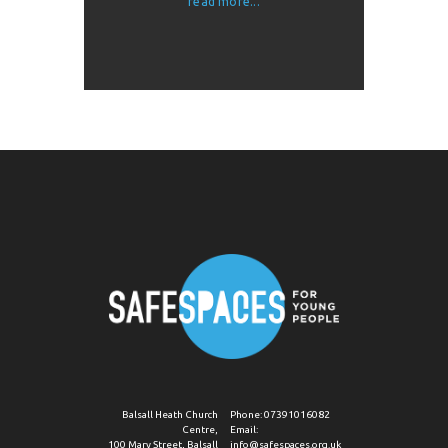
read more...
Balsall Heath Church
Phone:
07391016082
Centre,
Email:
100 Mary Street, Balsall
info@safespaces.org.uk