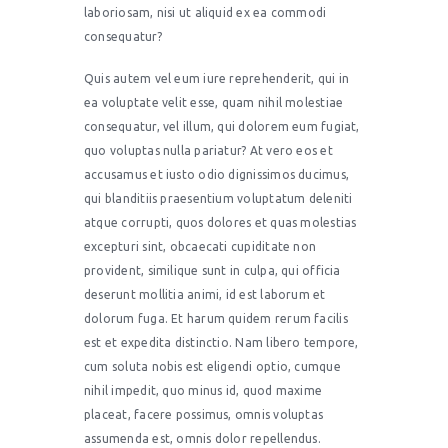
laboriosam, nisi ut aliquid ex ea commodi
consequatur?
Quis autem vel eum iure reprehenderit, qui in
ea voluptate velit esse, quam nihil molestiae
consequatur, vel illum, qui dolorem eum fugiat,
quo voluptas nulla pariatur? At vero eos et
accusamus et iusto odio dignissimos ducimus,
qui blanditiis praesentium voluptatum deleniti
atque corrupti, quos dolores et quas molestias
excepturi sint, obcaecati cupiditate non
provident, similique sunt in culpa, qui officia
deserunt mollitia animi, id est laborum et
dolorum fuga. Et harum quidem rerum facilis
est et expedita distinctio. Nam libero tempore,
cum soluta nobis est eligendi optio, cumque
nihil impedit, quo minus id, quod maxime
placeat, facere possimus, omnis voluptas
assumenda est, omnis dolor repellendus.