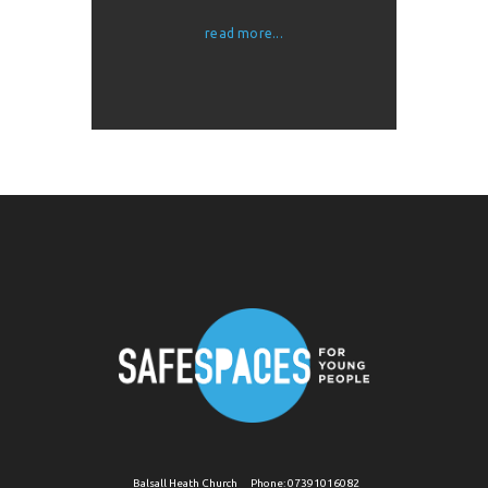
read more...
Balsall Heath Church
Phone:
07391016082