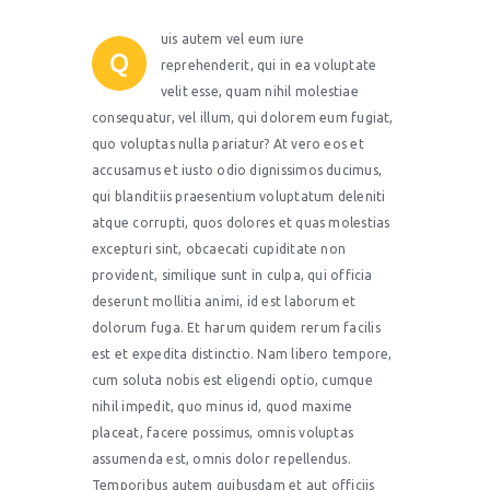
uis autem vel eum iure
Q
reprehenderit, qui in ea voluptate
velit esse, quam nihil molestiae
consequatur, vel illum, qui dolorem eum fugiat,
quo voluptas nulla pariatur? At vero eos et
accusamus et iusto odio dignissimos ducimus,
qui blanditiis praesentium voluptatum deleniti
atque corrupti, quos dolores et quas molestias
excepturi sint, obcaecati cupiditate non
provident, similique sunt in culpa, qui officia
deserunt mollitia animi, id est laborum et
dolorum fuga. Et harum quidem rerum facilis
est et expedita distinctio. Nam libero tempore,
cum soluta nobis est eligendi optio, cumque
nihil impedit, quo minus id, quod maxime
placeat, facere possimus, omnis voluptas
assumenda est, omnis dolor repellendus.
Temporibus autem quibusdam et aut officiis