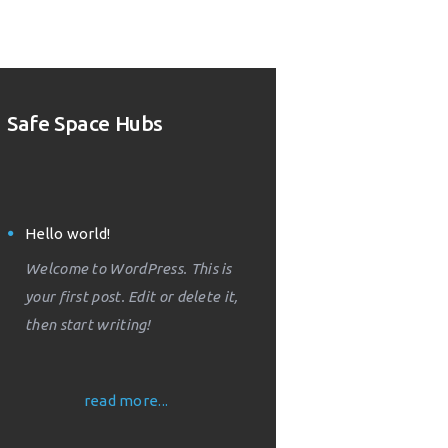
Safe Space Hubs
Hello world!
Welcome to WordPress. This is
your first post. Edit or delete it,
then start writing!
read more...