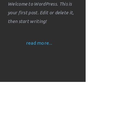
your first post. Edit or delete it,
then start writing!
read more...