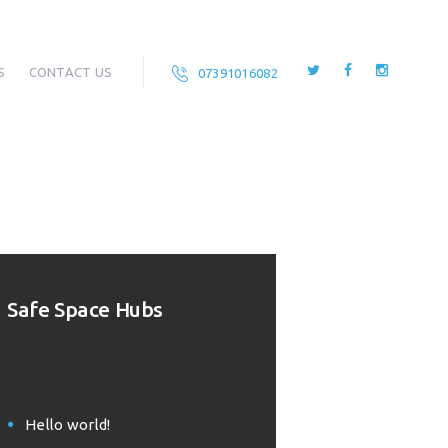
S
CONTACT US
07391016082
Safe Space Hubs
Hello world!
Welcome to WordPress. This is