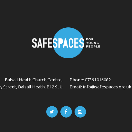
Balsall Heath Church Centre,
Phone:
07391016082
y Street, Balsall Heath, B12 9JU
Email:
info@safespaces.org.uk