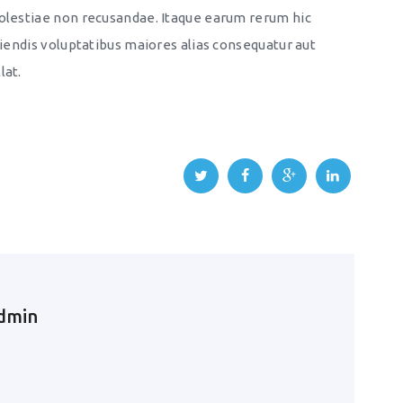
molestiae non recusandae. Itaque earum rerum hic
ciendis voluptatibus maiores alias consequatur aut
lat.
dmin