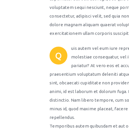
voluptatem sequi nesciunt, neque porro
consectetur, adipisci velit, sed quia 
dolore magnam aliquam quaerat volup
exercitationem ullam corporis suscipit
uis autem vel eum iure repre
Q
molestiae consequatur, vel i
pariatur? At vero eos et acc
praesentium voluptatum deleniti atque
sint, obcaecati cupiditate non provident
animi, id est laborum et dolorum fuga.
distinctio. Nam libero tempore, cum so
minus id, quod maxime placeat, facere
repellendus.
Temporibus autem quibusdam et aut off