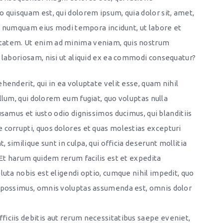
 quisquam est, qui dolorem ipsum, quia dolor sit, amet,
non numquam eius modi tempora incidunt, ut labore et
tatem. Ut enim ad minima veniam, quis nostrum
 laboriosam, nisi ut aliquid ex ea commodi consequatur?
henderit, qui in ea voluptate velit esse, quam nihil
llum, qui dolorem eum fugiat, quo voluptas nulla
usamus et iusto odio dignissimos ducimus, qui blanditiis
 corrupti, quos dolores et quas molestias excepturi
, similique sunt in culpa, qui officia deserunt mollitia
 Et harum quidem rerum facilis est et expedita
luta nobis est eligendi optio, cumque nihil impedit, quo
 possimus, omnis voluptas assumenda est, omnis dolor
iciis debitis aut rerum necessitatibus saepe eveniet,