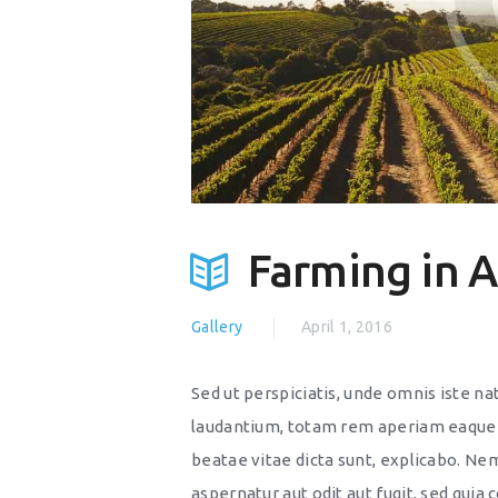
Farming in A
Gallery
April 1, 2016
Sed ut perspiciatis, unde omnis iste 
laudantium, totam rem aperiam eaque ip
beatae vitae dicta sunt, explicabo. Ne
aspernatur aut odit aut fugit, sed quia