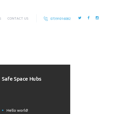
S
CONTACT US
07391016082
Safe Space Hubs
Hello world!