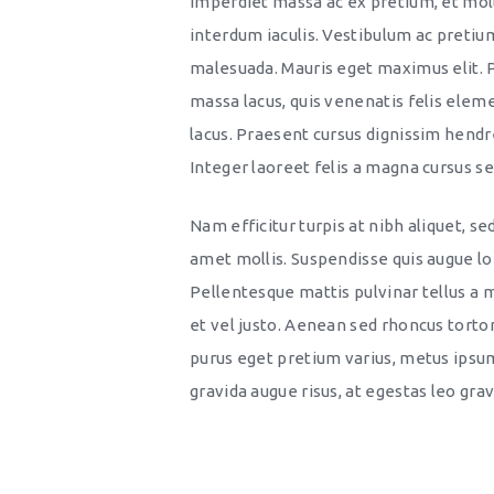
imperdiet massa ac ex pretium, et moll
interdum iaculis. Vestibulum ac pretium 
malesuada. Mauris eget maximus elit. P
massa lacus, quis venenatis felis elem
lacus. Praesent cursus dignissim hendr
Integer laoreet felis a magna cursus s
Nam efficitur turpis at nibh aliquet, sed
amet mollis. Suspendisse quis augue lo
Pellentesque mattis pulvinar tellus a 
et vel justo. Aenean sed rhoncus tortor. 
purus eget pretium varius, metus ipsum 
gravida augue risus, at egestas leo grav