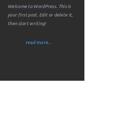
Welcome to WordPress. This is
your first post. Edit or delete it,
then start writing!
read more...