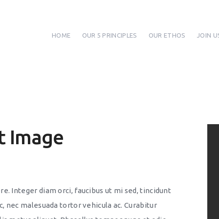
HOME
OUR 5 PRINCIPLES
OUR ETHOS
JOIN U
t Image
. Integer diam orci, faucibus ut mi sed, tincidunt
c, nec malesuada tortor vehicula ac. Curabitur