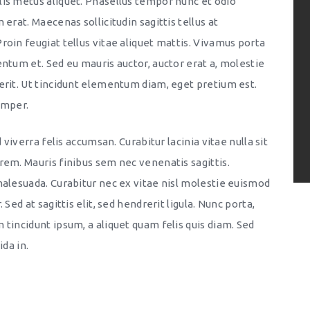
is metus aliquet. Phasellus tempor nunc et odio
erat. Maecenas sollicitudin sagittis tellus at
roin feugiat tellus vitae aliquet mattis. Vivamus porta
entum et. Sed eu mauris auctor, auctor erat a, molestie
erit. Ut tincidunt elementum diam, eget pretium est.
emper.
 viverra felis accumsan. Curabitur lacinia vitae nulla sit
rem. Mauris finibus sem nec venenatis sagittis.
malesuada. Curabitur nec ex vitae nisl molestie euismod
Sed at sagittis elit, sed hendrerit ligula. Nunc porta,
tincidunt ipsum, a aliquet quam felis quis diam. Sed
ida in.