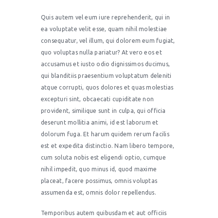
Quis autem vel eum iure reprehenderit, qui in
ea voluptate velit esse, quam nihil molestiae
consequatur, vel illum, qui dolorem eum fugiat,
quo voluptas nulla pariatur? At vero eos et
accusamus et iusto odio dignissimos ducimus,
qui blanditiis praesentium voluptatum deleniti
atque corrupti, quos dolores et quas molestias
excepturi sint, obcaecati cupiditate non
provident, similique sunt in culpa, qui officia
deserunt mollitia animi, id est laborum et
dolorum fuga. Et harum quidem rerum facilis
est et expedita distinctio. Nam libero tempore,
cum soluta nobis est eligendi optio, cumque
nihil impedit, quo minus id, quod maxime
placeat, facere possimus, omnis voluptas
assumenda est, omnis dolor repellendus.
Temporibus autem quibusdam et aut officiis