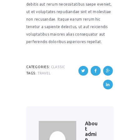
debitis aut rerum necessitatibus saepe eveniet,
ut et voluptates repudiandae sint et molestiae
non recusandae. Itaque earum rerum hic
tenetur a sapiente delectus, ut aut reiciendis
voluptatibus maiores alias consequatur aut
perferendis doloribus asperiores repellat.
CATEGORIES:
CLASSIC
TAGS:
TRAVEL
Abou
t
admi
n